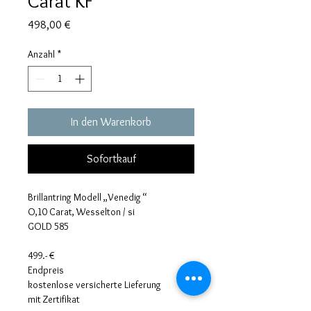
Carat KF
Preis
498,00 €
Anzahl
*
In den Warenkorb
Sofortkauf
Brillantring Modell „Venedig “
O,10 Carat, Wesselton / si
GOLD 585 
499.- 
€
Endpreis
kostenlose versicherte Lieferung
mit Zertifik
at