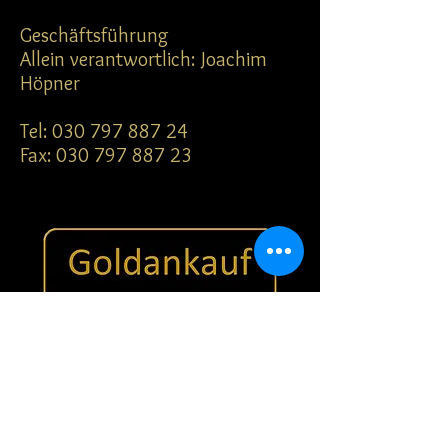
Geschäftsführung
Allein verantwortlich: Joachim
Höpner
Tel: 030 797 887 24
Fax:
030 797 887 23