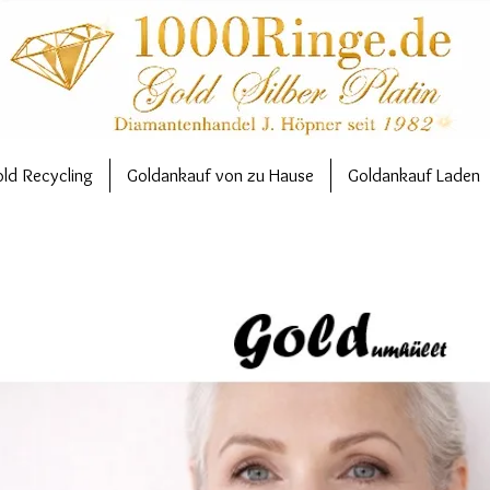
ld Recycling
Goldankauf von zu Hause
Goldankauf Laden